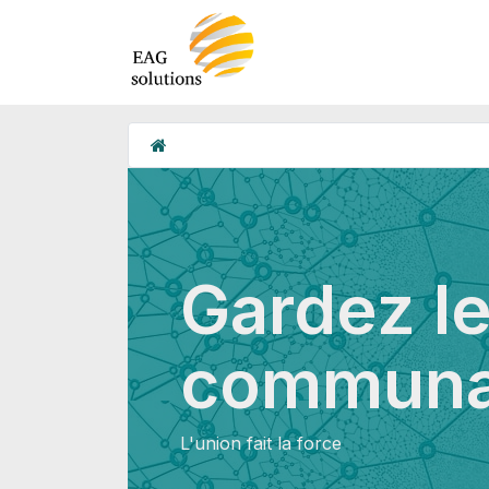
Gardez le
communa
L'union fait la force